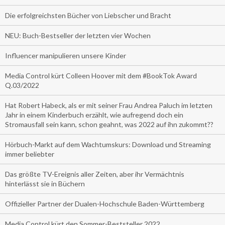
Die erfolgreichsten Bücher von Liebscher und Bracht
NEU: Buch-Bestseller der letzten vier Wochen
Influencer manipulieren unsere Kinder
Media Control kürt Colleen Hoover mit dem #BookTok Award
Q.03/2022
Hat Robert Habeck, als er mit seiner Frau Andrea Paluch im letzten
Jahr in einem Kinderbuch erzählt, wie aufregend doch ein
Stromausfall sein kann, schon geahnt, was 2022 auf ihn zukommt??
Hörbuch-Markt auf dem Wachtumskurs: Download und Streaming
immer beliebter
Das größte TV-Ereignis aller Zeiten, aber ihr Vermächtnis
hinterlässt sie in Büchern
Offizieller Partner der Dualen-Hochschule Baden-Württemberg
Media Control kürt den Sommer-Beststeller 2022