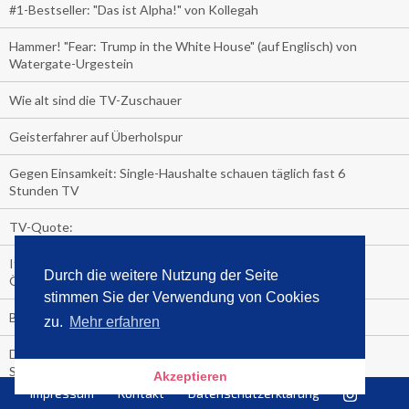
#1-Bestseller: "Das ist Alpha!" von Kollegah
Hammer! "Fear: Trump in the White House" (auf Englisch) von
Watergate-Urgestein
Wie alt sind die TV-Zuschauer
Geisterfahrer auf Überholspur
Gegen Einsamkeit: Single-Haushalte schauen täglich fast 6
Stunden TV
TV-Quote:
Italienisches Kochbuch schießt auf Nummer 1 in Deutschland,
Durch die weitere Nutzung der Seite
Österreich und Schweiz
stimmen Sie der Verwendung von Cookies
Blick in die Garage der TV-Dauerglotzer
zu.
Mehr erfahren
Die Deutschen investieren, während die Österreicher und
Schweizer noch nachdenken, wie sie reich werden.
Akzeptieren
Impressum
Kontakt
Datenschutzerklärung
Meistverkaufte Blu-ray im zweiten Quartal – Doppelspitze für