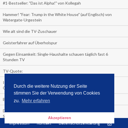
#1-Bestseller: "Das ist Alpha!" von Kollegah
Hammer! "Fear: Trump in the White House" (auf Englisch) von
Watergate-Urgestein
Wie alt sind die TV-Zuschauer
Geisterfahrer auf Überholspur
Gegen Einsamkeit: Single-Haushalte schauen täglich fast 6
Stunden TV
TV-Quote:
Italienisches Kochbuch schießt auf Nummer 1 in Deutschland,
Durch die weitere Nutzung der Seite
Österreich und Schweiz
stimmen Sie der Verwendung von Cookies
Blick in die Garage der TV-Dauerglotzer
zu.
Mehr erfahren
Die Deutschen investieren, während die Österreicher und
Schweizer noch nachdenken, wie sie reich werden.
Akzeptieren
Impressum
Kontakt
Datenschutzerklärung
Meistverkaufte Blu-ray im zweiten Quartal – Doppelspitze für