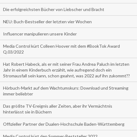
Die erfolgreichsten Bücher von Liebscher und Bracht
NEU: Buch-Bestseller der letzten vier Wochen
Influencer manipulieren unsere Kinder
Media Control kürt Colleen Hoover mit dem #BookTok Award
Q.03/2022
Hat Robert Habeck, als er mit seiner Frau Andrea Paluch im letzten
Jahr in einem Kinderbuch erzählt, wie aufregend doch ein
Stromausfall sein kann, schon geahnt, was 2022 auf ihn zukommt??
Hörbuch-Markt auf dem Wachtumskurs: Download und Streaming
immer beliebter
Das größte TV-Ereignis aller Zeiten, aber ihr Vermächtnis
hinterlässt sie in Büchern
Offizieller Partner der Dualen-Hochschule Baden-Württemberg
Media Control kürt den Sommer-Beststeller 2022