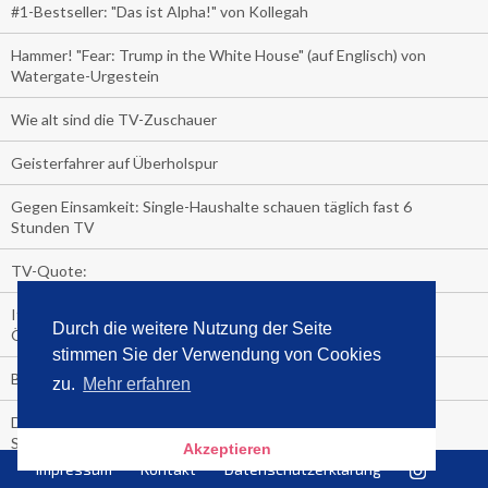
#1-Bestseller: "Das ist Alpha!" von Kollegah
Hammer! "Fear: Trump in the White House" (auf Englisch) von
Watergate-Urgestein
Wie alt sind die TV-Zuschauer
Geisterfahrer auf Überholspur
Gegen Einsamkeit: Single-Haushalte schauen täglich fast 6
Stunden TV
TV-Quote:
Italienisches Kochbuch schießt auf Nummer 1 in Deutschland,
Durch die weitere Nutzung der Seite
Österreich und Schweiz
stimmen Sie der Verwendung von Cookies
Blick in die Garage der TV-Dauerglotzer
zu.
Mehr erfahren
Die Deutschen investieren, während die Österreicher und
Schweizer noch nachdenken, wie sie reich werden.
Akzeptieren
Impressum
Kontakt
Datenschutzerklärung
Meistverkaufte Blu-ray im zweiten Quartal – Doppelspitze für