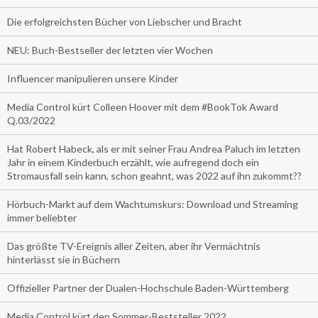
Die erfolgreichsten Bücher von Liebscher und Bracht
NEU: Buch-Bestseller der letzten vier Wochen
Influencer manipulieren unsere Kinder
Media Control kürt Colleen Hoover mit dem #BookTok Award
Q.03/2022
Hat Robert Habeck, als er mit seiner Frau Andrea Paluch im letzten
Jahr in einem Kinderbuch erzählt, wie aufregend doch ein
Stromausfall sein kann, schon geahnt, was 2022 auf ihn zukommt??
Hörbuch-Markt auf dem Wachtumskurs: Download und Streaming
immer beliebter
Das größte TV-Ereignis aller Zeiten, aber ihr Vermächtnis
hinterlässt sie in Büchern
Offizieller Partner der Dualen-Hochschule Baden-Württemberg
Media Control kürt den Sommer-Beststeller 2022