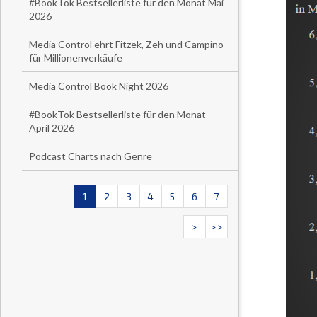
#BookTok Bestsellerliste für den Monat Mai
2026
Media Control ehrt Fitzek, Zeh und Campino
für Millionenverkäufe
Media Control Book Night 2026
#BookTok Bestsellerliste für den Monat
April 2026
Podcast Charts nach Genre
1
2
3
4
5
6
7
>
>>