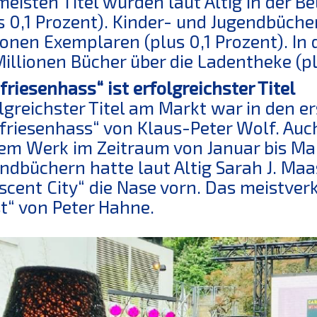
meisten Titel wurden laut Altig in der Be
s 0,1 Prozent). Kinder- und Jugendbüche
ionen Exemplaren (plus 0,1 Prozent). I
Millionen Bücher über die Ladentheke (pl
friesenhass“ ist erfolgreichster Titel
lgreichster Titel am Markt war in den e
friesenhass“ von Klaus-Peter Wolf. Auch 
em Werk im Zeitraum von Januar bis Mai
ndbüchern hatte laut Altig Sarah J. Maa
scent City“ die Nase vorn. Das meistver
t“ von Peter Hahne.