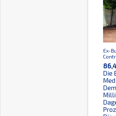
Ex-Bu
Contr
86,4
Die 
Medi
Demn
Mill
Dage
Proz