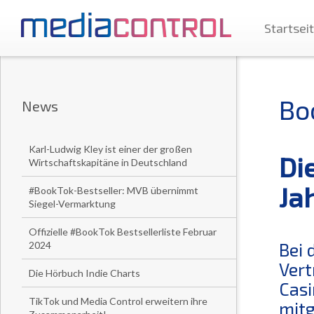
Startsei
Bo
News
Karl-Ludwig Kley ist einer der großen
Di
Wirtschaftskapitäne in Deutschland
Ja
#BookTok-Bestseller: MVB übernimmt
Siegel-Vermarktung
Offizielle #BookTok Bestsellerliste Februar
2024
Bei 
Vert
Die Hörbuch Indie Charts
Casi
TikTok und Media Control erweitern ihre
mitg