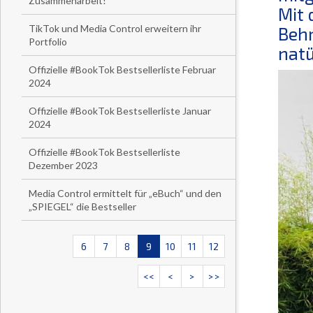
Zusammenarbeit!
Mit 
TikTok und Media Control erweitern ihr
Behr
Portfolio
natü
Offizielle #BookTok Bestsellerliste Februar
2024
Offizielle #BookTok Bestsellerliste Januar
2024
Offizielle #BookTok Bestsellerliste
Dezember 2023
Media Control ermittelt für „eBuch“ und den
„SPIEGEL“ die Bestseller
6
7
8
9
10
11
12
<<
<
>
>>