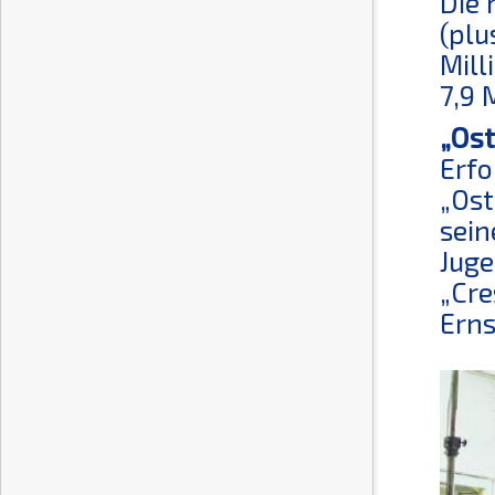
Die 
(plu
Mill
7,9 
„Ost
Erfo
„Ost
sein
Juge
„Cre
Erns