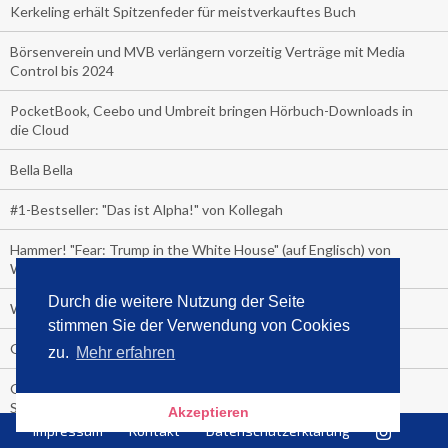
Kerkeling erhält Spitzenfeder für meistverkauftes Buch
Börsenverein und MVB verlängern vorzeitig Verträge mit Media
Control bis 2024
PocketBook, Ceebo und Umbreit bringen Hörbuch-Downloads in
die Cloud
Bella Bella
#1-Bestseller: "Das ist Alpha!" von Kollegah
Hammer! "Fear: Trump in the White House" (auf Englisch) von
Watergate-Urgestein
Durch die weitere Nutzung der Seite
Wie alt sind die TV-Zuschauer
stimmen Sie der Verwendung von Cookies
Geisterfahrer auf Überholspur
zu.
Mehr erfahren
Gegen Einsamkeit: Single-Haushalte schauen täglich fast 6
Stunden TV
Akzeptieren
Impressum
Kontakt
Datenschutzerklärung
TV-Quote: