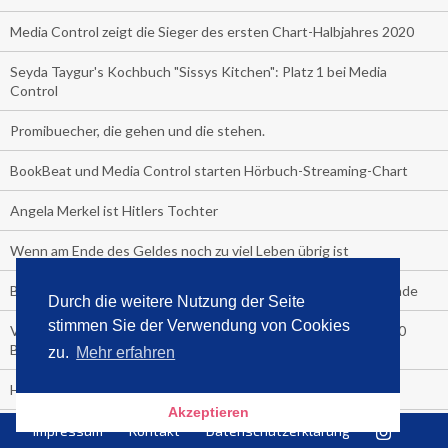
Media Control zeigt die Sieger des ersten Chart-Halbjahres 2020
Seyda Taygur's Kochbuch "Sissys Kitchen": Platz 1 bei Media
Control
Promibuecher, die gehen und die stehen.
BookBeat und Media Control starten Hörbuch-Streaming-Chart
Angela Merkel ist Hitlers Tochter
Wenn am Ende des Geldes noch zu viel Leben übrig ist
Boom Autokino: mehr als 100.000 Besucher letztes Wochenende
Durch die weitere Nutzung der Seite
stimmen Sie der Verwendung von Cookies
Voll im Trend: Autokinos. Letztes Wochenende mehr als 80.000
Besucher.
zu.
Mehr erfahren
Heute ist Welttag des Buches 2020!
Akzeptieren
Bestseller im Lockdown
Impressum
Kontakt
Datenschutzerklärung