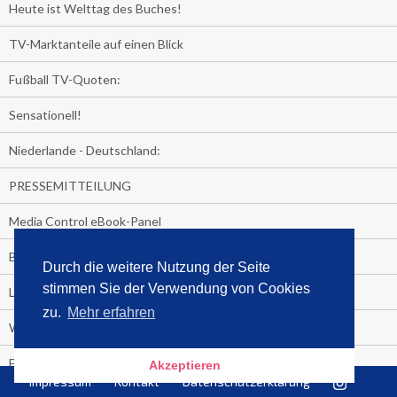
Heute ist Welttag des Buches!
TV-Marktanteile auf einen Blick
Fußball TV-Quoten:
Sensationell!
Niederlande - Deutschland:
PRESSEMITTEILUNG
Media Control eBook-Panel
BIATHLON-WM im TV
Durch die weitere Nutzung der Seite
stimmen Sie der Verwendung von Cookies
Lagerfelds N°5
zu.
Mehr erfahren
Wer schaut täglich fast sieben Stunden Fernsehen?
Es Pilchert allerorten
Akzeptieren
Impressum
Kontakt
Datenschutzerklärung