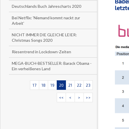
Baden
Deutschlands Buch Jahrescharts 2020
letzt
Bei Netflix: 'Niemand kommt nackt zur
Arbeit'
NICHT IMMER DIE GLEICHE LEIER:
Christmas Songs 2020
Riesentrend in Lockdown-Zeiten
MEGA-BUCH-BESTSELLER: Barack Obama -
Ein verheißenes Land
17
18
19
20
21
22
23
<<
<
>
>>