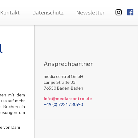
Kontakt
Datenschutz
Newsletter
l
Ansprechpartner
media control GmbH
Lange Straße 33
76530 Baden-Baden
men mit dem
info@media-control.de
 u.a auf mehr
+49 (0) 7221 / 309-0
n Büchern in
 Lösungen um
be von Dani