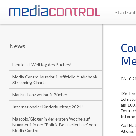
Startsei
Co
News
Me
Heute ist Welttag des Buches!
Media Control launcht 1. offizielle Audiobook
06.10.2
Streaming-Charts
Die Erm
Markus Lanz verkauft Bücher
Lehrstu
als 100
Internationaler Kinderbuchtag 2021!
Deutsch
Internet
Mascolo/Gloger in der ersten Woche auf
Nummer 1 in der "Politik-Bestsellerliste" von
Auf Plat
Media Control
Atkins.