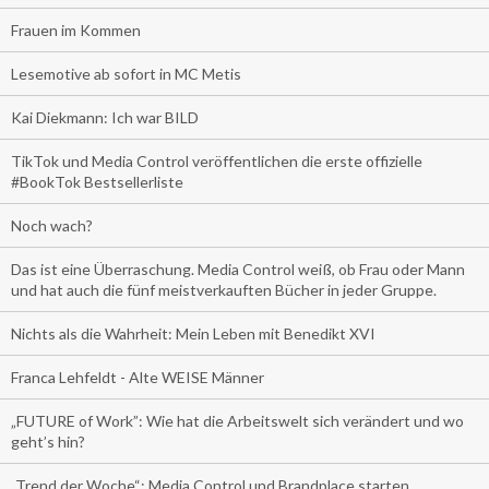
Frauen im Kommen
Lesemotive ab sofort in MC Metis
Kai Diekmann: Ich war BILD
TikTok und Media Control veröffentlichen die erste offizielle
#BookTok Bestsellerliste
Noch wach?
Das ist eine Überraschung. Media Control weiß, ob Frau oder Mann
und hat auch die fünf meistverkauften Bücher in jeder Gruppe.
Nichts als die Wahrheit: Mein Leben mit Benedikt XVI
Franca Lehfeldt - Alte WEISE Männer
„FUTURE of Work”: Wie hat die Arbeitswelt sich verändert und wo
geht’s hin?
„Trend der Woche“: Media Control und Brandplace starten