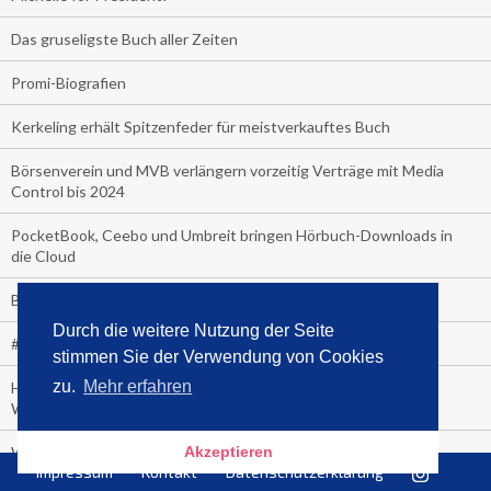
Das gruseligste Buch aller Zeiten
Promi-Biografien
Kerkeling erhält Spitzenfeder für meistverkauftes Buch
Börsenverein und MVB verlängern vorzeitig Verträge mit Media
Control bis 2024
PocketBook, Ceebo und Umbreit bringen Hörbuch-Downloads in
die Cloud
Bella Bella
Durch die weitere Nutzung der Seite
#1-Bestseller: "Das ist Alpha!" von Kollegah
stimmen Sie der Verwendung von Cookies
zu.
Mehr erfahren
Hammer! "Fear: Trump in the White House" (auf Englisch) von
Watergate-Urgestein
Wie alt sind die TV-Zuschauer
Akzeptieren
Impressum
Kontakt
Datenschutzerklärung