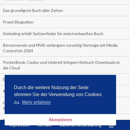
Das gruseligste Buch aller Zeiten
Promi-Biografien
Kerkeling erhält Spitzenfeder für meistverkauftes Buch
Börsenverein und MVB verlängern vorzeitig Verträge mit Media
Control bis 2024
PocketBook, Ceebo und Umbreit bringen Hörbuch-Downloads in
die Cloud
Bella Bella
Durch die weitere Nutzung der Seite
#1-Bestseller: "Das ist Alpha!" von Kollegah
stimmen Sie der Verwendung von Cookies
zu.
Mehr erfahren
Hammer! "Fear: Trump in the White House" (auf Englisch) von
Watergate-Urgestein
Wie alt sind die TV-Zuschauer
Akzeptieren
Impressum
Kontakt
Datenschutzerklärung