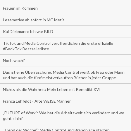
Frauen im Kommen
Lesemotive ab sofort in MC Metis
Kai Diekmann: Ich war BILD
TikTok und Media Control veröffentlichen die erste offizielle
#BookTok Bestsellerliste
Noch wach?
Das ist eine Überraschung. Media Control weiß, ob Frau oder Mann
und hat auch die fünf meistverkauften Bücher in jeder Gruppe.
Nichts als die Wahrheit: Mein Leben mit Benedikt XVI
Franca Lehfeldt - Alte WEISE Männer
„FUTURE of Work”: Wie hat die Arbeitswelt sich verändert und wo
geht’s hin?
„Trend der Woche“: Media Control und Brandplace starten