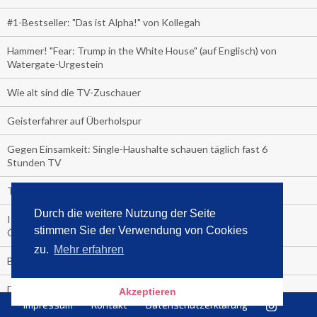
#1-Bestseller: "Das ist Alpha!" von Kollegah
Hammer! "Fear: Trump in the White House" (auf Englisch) von
Watergate-Urgestein
Wie alt sind die TV-Zuschauer
Geisterfahrer auf Überholspur
Gegen Einsamkeit: Single-Haushalte schauen täglich fast 6
Stunden TV
TV-Quote:
Durch die weitere Nutzung der Seite
Italienisches Kochbuch schießt auf Nummer 1 in Deutschland,
stimmen Sie der Verwendung von Cookies
Österreich und Schweiz
zu.
Mehr erfahren
Blick in die Garage der TV-Dauerglotzer
Die Deutschen investieren, während die Österreicher und
Akzeptieren
Schweizer noch nachdenken, wie sie reich werden.
Impressum
Kontakt
Datenschutzerklärung