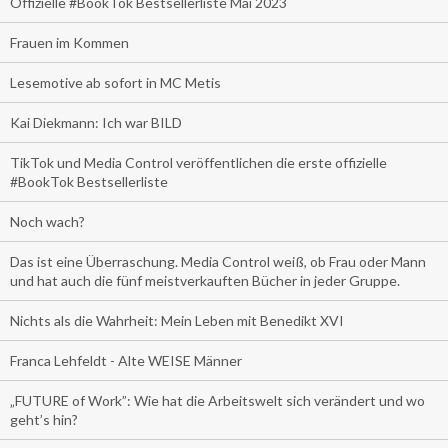
Offizielle #BookTok Bestsellerliste Mai 2023
Frauen im Kommen
Lesemotive ab sofort in MC Metis
Kai Diekmann: Ich war BILD
TikTok und Media Control veröffentlichen die erste offizielle
#BookTok Bestsellerliste
Noch wach?
Das ist eine Überraschung. Media Control weiß, ob Frau oder Mann
und hat auch die fünf meistverkauften Bücher in jeder Gruppe.
Nichts als die Wahrheit: Mein Leben mit Benedikt XVI
Franca Lehfeldt - Alte WEISE Männer
„FUTURE of Work”: Wie hat die Arbeitswelt sich verändert und wo
geht’s hin?