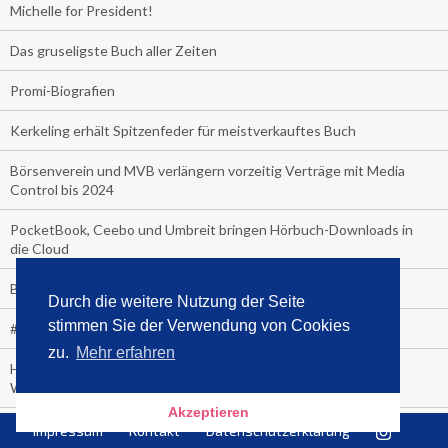
Michelle for President!
Das gruseligste Buch aller Zeiten
Promi-Biografien
Kerkeling erhält Spitzenfeder für meistverkauftes Buch
Börsenverein und MVB verlängern vorzeitig Verträge mit Media
Control bis 2024
PocketBook, Ceebo und Umbreit bringen Hörbuch-Downloads in
die Cloud
Bella Bella
Durch die weitere Nutzung der Seite
stimmen Sie der Verwendung von Cookies
#1-Bestseller: "Das ist Alpha!" von Kollegah
zu.
Mehr erfahren
Hammer! "Fear: Trump in the White House" (auf Englisch) von
Watergate-Urgestein
Akzeptieren
Wie alt sind die TV-Zuschauer
Impressum
Kontakt
Datenschutzerklärung