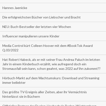
Hannes Jaenicke
Die erfolgreichsten Bücher von Liebscher und Bracht
NEU: Buch-Bestseller der letzten vier Wochen
Influencer manipulieren unsere Kinder
Media Control kürt Colleen Hoover mit dem #BookTok Award
Q.03/2022
Hat Robert Habeck, als er mit seiner Frau Andrea Paluch im letzten
Jahr in einem Kinderbuch erzählt, wie aufregend doch ein
Stromausfall sein kann, schon geahnt, was 2022 auf ihn zukommt??
Hörbuch-Markt auf dem Wachtumskurs: Download und Streaming
immer beliebter
Das größte TV-Ereignis aller Zeiten, aber ihr Vermächtnis
hinterlässt sie in Büchern
Offizieller Partner der Dualen-Hochschule Baden-Württemberg