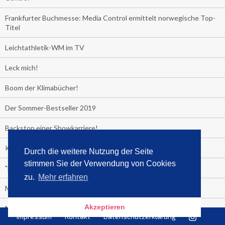
Frankfurter Buchmesse: Media Control ermittelt norwegische Top-
Titel
Leichtathletik-WM im TV
Leck mich!
Boom der Klimabücher!
Der Sommer-Bestseller 2019
Backstop einer Showkarriere!
Kinder nicht anbrüllen!
Durch die weitere Nutzung der Seite
stimmen Sie der Verwendung von Cookies
"Das Leben fickt am härtesten"
zu.
Mehr erfahren
Media Control exklusiv:
Akzeptieren
Negativzins
Impressum
Kontakt
Datenschutzerklärung