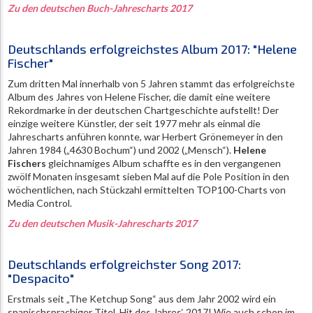
Zu den deutschen Buch-Jahrescharts 2017
Deutschlands erfolgreichstes Album 2017: "Helene
Fischer"
Zum dritten Mal innerhalb von 5 Jahren stammt das erfolgreichste
Album des Jahres von Helene Fischer, die damit eine weitere
Rekordmarke in der deutschen Chartgeschichte aufstellt! Der
einzige weitere Künstler, der seit 1977 mehr als einmal die
Jahrescharts anführen konnte, war Herbert Grönemeyer in den
Jahren 1984 („4630 Bochum“) und 2002 („Mensch“).
Helene
Fischers
gleichnamiges Album schaffte es in den vergangenen
zwölf Monaten insgesamt sieben Mal auf die Pole Position in den
wöchentlichen, nach Stückzahl ermittelten TOP100-Charts von
Media Control.
Zu den deutschen Musik-Jahrescharts 2017
Deutschlands erfolgreichster Song 2017:
"Despacito"
Erstmals seit „The Ketchup Song“ aus dem Jahr 2002 wird ein
spanischsprachiger Titel ‚Hit des Jahres‘ 2017! Wie auch schon im