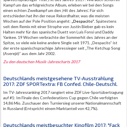
Kampf um das erfolgreichste Album, erleben wir bei den Songs
einen echten Zweikampf um den ‚Hit des Jahres‘. Für sich
entschieden hat ihn der neue Rekordhalter, was die meisten
Wochen auf der Pole Position angeht:
„Despacito“
. Spätestens
seit dem Remix mit einer Strophe von Justin Bieber gab es kein
Halten mehr für das spanische Duett von Luis Fonsi und Daddy
Yankee. 19 Wochen verbrachte der Sommerhit des Jahres an der
Spitze, so viele wie keine andere Single seit 1971. „Despacito“ ist
der erste spanischsprachige Jahressieger seit „The Ketchup Song
(Aserejé)“ aus dem Jahr 2002.
Zu den deutschen Musik-Jahrescharts 2017
Deutschlands meistgesehene TV-Ausstrahlung
2017: ZDF SPORTextra: FB Confed. Chile-Deutschl.
Im TV-Jahresranking 2017 rangiert eine ZDF Live-Sportübertragung
auf #1: Im Finale des Confederations Cup gegen Chile verfolgten
14,86 Mio. Zuschauer den Turniersieg unserer Nationalmannschaft
in Russland (Entspricht einem Marktanteil von 42,7%).
Deutschlands meistbesuchter Kinofilm 2017: "Fack