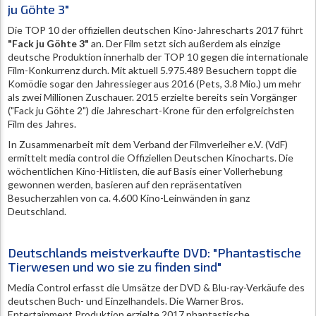
ju Göhte 3"
Die TOP 10 der offiziellen deutschen Kino-Jahrescharts 2017 führt
"Fack ju Göhte 3"
an. Der Film setzt sich außerdem als einzige
deutsche Produktion innerhalb der TOP 10 gegen die internationale
Film-Konkurrenz durch. Mit aktuell 5.975.489 Besuchern toppt die
Komödie sogar den Jahressieger aus 2016 (Pets, 3.8 Mio.) um mehr
als zwei Millionen Zuschauer. 2015 erzielte bereits sein Vorgänger
("Fack ju Göhte 2") die Jahreschart-Krone für den erfolgreichsten
Film des Jahres.
In Zusammenarbeit mit dem Verband der Filmverleiher e.V. (VdF)
ermittelt media control die Offiziellen Deutschen Kinocharts. Die
wöchentlichen Kino-Hitlisten, die auf Basis einer Vollerhebung
gewonnen werden, basieren auf den repräsentativen
Besucherzahlen von ca. 4.600 Kino-Leinwänden in ganz
Deutschland.
Deutschlands meistverkaufte DVD: "Phantastische
Tierwesen und wo sie zu finden sind"
Media Control erfasst die Umsätze der DVD & Blu-ray-Verkäufe des
deutschen Buch- und Einzelhandels. Die Warner Bros.
Entertainment Produktion erzielte 2017 phantastische