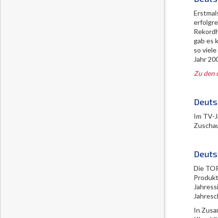
Erstmal
erfolgr
Rekordh
gab es 
so viele
Jahr 20
Zu den 
Deuts
Im TV-J
Zuschau
Deutsc
Die TOP
Produkt
Jahressi
Jahresc
In Zusa