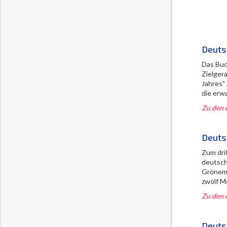
Deuts
Das Buc
Zielger
Jahres"
die erw
Zu den 
Deuts
Zum dri
deutsch
Gröneme
zwölf M
Zu den 
Deuts