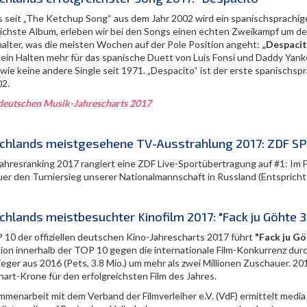
s seit „The Ketchup Song“ aus dem Jahr 2002 wird ein spanischsprachige
eichste Album, erleben wir bei den Songs einen echten Zweikampf um den 
alter, was die meisten Wochen auf der Pole Position angeht:
„Despacit
kein Halten mehr für das spanische Duett von Luis Fonsi und Daddy Yan
 wie keine andere Single seit 1971. „Despacito“ ist der erste spanischs
02.
deutschen Musik-Jahrescharts 2017
chlands meistgesehene TV-Ausstrahlung 2017: ZDF SPO
ahresranking 2017 rangiert eine ZDF Live-Sportübertragung auf #1: Im F
er den Turniersieg unserer Nationalmannschaft in Russland (Entspricht
hlands meistbesuchter Kinofilm 2017: "Fack ju Göhte 3
 10 der offiziellen deutschen Kino-Jahrescharts 2017 führt
"Fack ju Gö
ion innerhalb der TOP 10 gegen die internationale Film-Konkurrenz dur
eger aus 2016 (Pets, 3.8 Mio.) um mehr als zwei Millionen Zuschauer. 201
hart-Krone für den erfolgreichsten Film des Jahres.
mmenarbeit mit dem Verband der Filmverleiher e.V. (VdF) ermittelt media