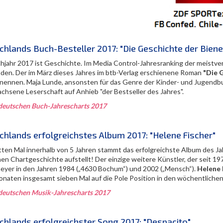
chlands Buch-Besteller 2017: "Die Geschichte der Biene
hjahr 2017 ist Geschichte. Im Media Control-Jahresranking der meistve
aden. Der im März dieses Jahres im btb-Verlag erschienene Roman
"Die 
 nennen. Maja Lunde, ansonsten für das Genre der Kinder- und Jugendbuc
achsene Leserschaft auf Anhieb "der Bestseller des Jahres".
deutschen Buch-Jahrescharts 2017
chlands erfolgreichstes Album 2017: "Helene Fischer"
tten Mal innerhalb von 5 Jahren stammt das erfolgreichste Album des Ja
en Chartgeschichte aufstellt! Der einzige weitere Künstler, der seit 19
yer in den Jahren 1984 („4630 Bochum“) und 2002 („Mensch“).
Helene 
onaten insgesamt sieben Mal auf die Pole Position in den wöchentliche
deutschen Musik-Jahrescharts 2017
chlands erfolgreichster Song 2017: "Despacito"