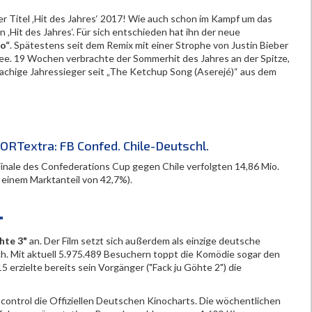
r Titel ‚Hit des Jahres‘ 2017! Wie auch schon im Kampf um das
‚Hit des Jahres‘. Für sich entschieden hat ihn der neue
o“
. Spätestens seit dem Remix mit einer Strophe von Justin Bieber
kee. 19 Wochen verbrachte der Sommerhit des Jahres an der Spitze,
prachige Jahressieger seit „The Ketchup Song (Aserejé)“ aus dem
RTextra: FB Confed. Chile-Deutschl.
inale des Confederations Cup gegen Chile verfolgten 14,86 Mio.
 einem Marktanteil von 42,7%).
"
hte 3"
an. Der Film setzt sich außerdem als einzige deutsche
ch. Mit aktuell 5.975.489 Besuchern toppt die Komödie sogar den
5 erzielte bereits sein Vorgänger ("Fack ju Göhte 2") die
 control die Offiziellen Deutschen Kinocharts. Die wöchentlichen