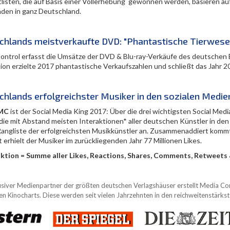
tlisten, die auf Basis einer Vollerhebung gewonnen werden, basieren au
den in ganz Deutschland.
chlands meistverkaufte DVD: "Phantastische Tierwesen
ontrol erfasst die Umsätze der DVD & Blu-ray-Verkäufe des deutschen 
ion erzielte 2017 phantastische Verkaufszahlen und schließt das Jahr 2
chlands erfolgreichster Musiker in den sozialen Medie
MC
ist der Social Media King 2017: Über die drei wichtigsten Social Med
die mit Abstand meisten Interaktionen* aller deutschen Künstler in den 
angliste der erfolgreichsten Musikkünstler an. Zusammenaddiert kommt 
erhielt der Musiker im zurückliegenden Jahr 77 Millionen Likes.
aktion = Summe aller Likes, Reactions, Shares, Comments, Retweet
usiver Medienpartner der größten deutschen Verlagshäuser erstellt Media Contr
n Kinocharts. Diese werden seit vielen Jahrzehnten in den reichweitenstärk