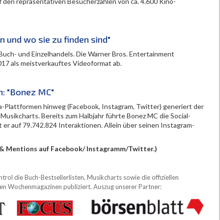
f den repräsentativen Besucherzahlen von ca. 4.600 Kino-
 und wo sie zu finden sind"
Buch- und Einzelhandels. Die Warner Bros. Entertainment
017 als meistverkauftes Videoformat ab.
n: "Bonez MC"
ia-Plattformen hinweg (Facebook, Instagram, Twitter) generiert der
Musikcharts. Bereits zum Halbjahr führte Bonez MC die Social-
er auf 79.742.824 Interaktionen. Allein über seinen Instagram-
s & Mentions auf Facebook/ Instagramm/Twitter.)
ol die Buch-Bestsellerlisten, Musikcharts sowie die offiziellen
sten Wochenmagazinen publiziert. Auszug unserer Partner: