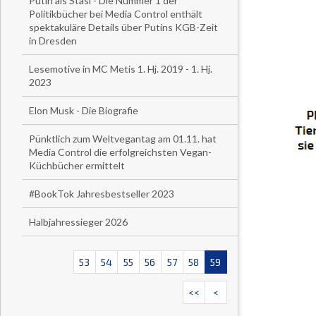
Putin als Stasi - Die Nummer 1 der
Politikbücher bei Media Control enthält
spektakuläre Details über Putins KGB-Zeit
in Dresden
Lesemotive in MC Metis 1. Hj. 2019 - 1. Hj.
2023
Elon Musk - Die Biografie
Pünktlich zum Weltvegantag am 01.11. hat
Media Control die erfolgreichsten Vegan-
Küchbücher ermittelt
#BookTok Jahresbestseller 2023
Halbjahressieger 2026
53
54
55
56
57
58
59
<<
<