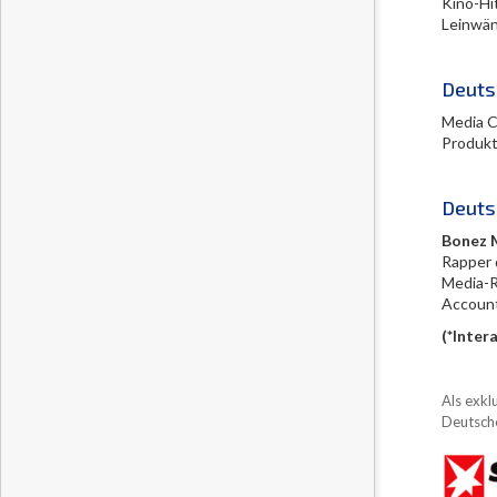
Kino-Hi
Leinwän
Deuts
Media C
Produkt
Deuts
Bonez 
Rapper 
Media-R
Account 
(*Inter
Als exkl
Deutsche