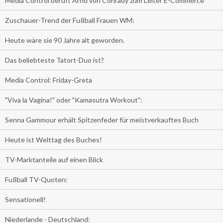
Media Control beruft Arnd von Conrady zum Leiter E-Commerce
Zuschauer-Trend der Fußball Frauen WM:
Heute wäre sie 90 Jahre alt geworden.
Das beliebteste Tatort-Duo ist?
Media Control: Friday-Greta
"Viva la Vagina!" oder "Kamasutra Workout":
Senna Gammour erhält Spitzenfeder für meistverkauftes Buch
Heute ist Welttag des Buches!
TV-Marktanteile auf einen Blick
Fußball TV-Quoten:
Sensationell!
Niederlande - Deutschland: