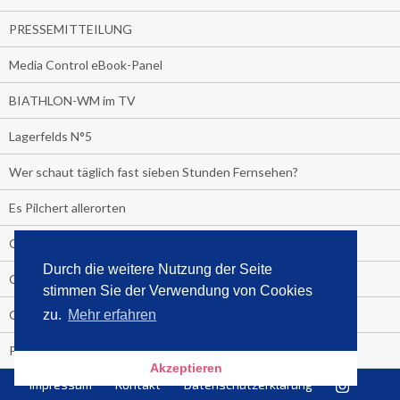
PRESSEMITTEILUNG
Media Control eBook-Panel
BIATHLON-WM im TV
Lagerfelds N°5
Wer schaut täglich fast sieben Stunden Fernsehen?
Es Pilchert allerorten
Geheime Promi-Bücher-Bestenliste
Durch die weitere Nutzung der Seite
Gratis-E-Book-Aktionen
stimmen Sie der Verwendung von Cookies
Gefahr fürs Dschungelcamp!
zu.
Mehr erfahren
PRESSEMITTEILUNG
Akzeptieren
Impressum
Kontakt
Datenschutzerklärung
Deutschland im Handball-Fieber