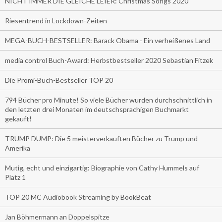
NICHT IMMER DIE GLEICHE LEIER: Christmas Songs 2020
Riesentrend in Lockdown-Zeiten
MEGA-BUCH-BESTSELLER: Barack Obama - Ein verheißenes Land
media control Buch-Award: Herbstbestseller 2020 Sebastian Fitzek
Die Promi-Buch-Bestseller TOP 20
794 Bücher pro Minute! So viele Bücher wurden durchschnittlich in
den letzten drei Monaten im deutschsprachigen Buchmarkt
gekauft!
TRUMP DUMP: Die 5 meisterverkauften Bücher zu Trump und
Amerika
Mutig, echt und einzigartig: Biographie von Cathy Hummels auf
Platz 1
TOP 20 MC Audiobook Streaming by BookBeat
Jan Böhmermann an Doppelspitze