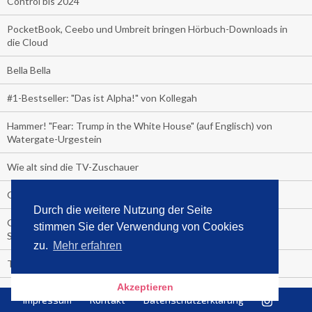
Control bis 2024
PocketBook, Ceebo und Umbreit bringen Hörbuch-Downloads in
die Cloud
Bella Bella
#1-Bestseller: "Das ist Alpha!" von Kollegah
Hammer! "Fear: Trump in the White House" (auf Englisch) von
Watergate-Urgestein
Wie alt sind die TV-Zuschauer
Geisterfahrer auf Überholspur
Durch die weitere Nutzung der Seite
Gegen Einsamkeit: Single-Haushalte schauen täglich fast 6
stimmen Sie der Verwendung von Cookies
Stunden TV
zu.
Mehr erfahren
TV-Quote:
Akzeptieren
Italienisches Kochbuch schießt auf Nummer 1 in Deutschland,
Impressum
Kontakt
Datenschutzerklärung
Österreich und Schweiz