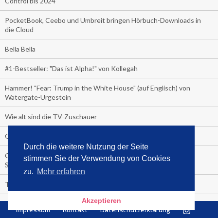
Control bis 2024
PocketBook, Ceebo und Umbreit bringen Hörbuch-Downloads in
die Cloud
Bella Bella
#1-Bestseller: "Das ist Alpha!" von Kollegah
Hammer! "Fear: Trump in the White House" (auf Englisch) von
Watergate-Urgestein
Wie alt sind die TV-Zuschauer
Geisterfahrer auf Überholspur
Durch die weitere Nutzung der Seite
Gegen Einsamkeit: Single-Haushalte schauen täglich fast 6
stimmen Sie der Verwendung von Cookies
Stunden TV
zu.
Mehr erfahren
TV-Quote:
Akzeptieren
Italienisches Kochbuch schießt auf Nummer 1 in Deutschland,
Impressum
Kontakt
Datenschutzerklärung
Österreich und Schweiz