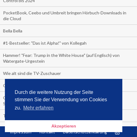
Control bis 2024
PocketBook, Ceebo und Umbreit bringen Hörbuch-Downloads in
die Cloud
Bella Bella
#1-Bestseller: "Das ist Alpha!" von Kollegah
Hammer! "Fear: Trump in the White House" (auf Englisch) von
Watergate-Urgestein
Wie alt sind die TV-Zuschauer
Geisterfahrer auf Überholspur
Durch die weitere Nutzung der Seite
Gegen Einsamkeit: Single-Haushalte schauen täglich fast 6
stimmen Sie der Verwendung von Cookies
Stunden TV
zu.
Mehr erfahren
TV-Quote:
Akzeptieren
Italienisches Kochbuch schießt auf Nummer 1 in Deutschland,
Impressum
Kontakt
Datenschutzerklärung
Österreich und Schweiz