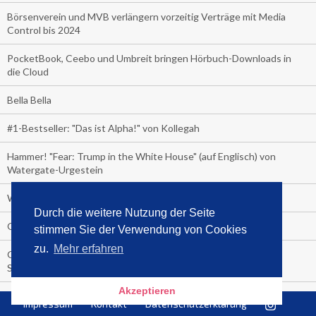
Börsenverein und MVB verlängern vorzeitig Verträge mit Media
Control bis 2024
PocketBook, Ceebo und Umbreit bringen Hörbuch-Downloads in
die Cloud
Bella Bella
#1-Bestseller: "Das ist Alpha!" von Kollegah
Hammer! "Fear: Trump in the White House" (auf Englisch) von
Watergate-Urgestein
Wie alt sind die TV-Zuschauer
Durch die weitere Nutzung der Seite
Geisterfahrer auf Überholspur
stimmen Sie der Verwendung von Cookies
zu.
Mehr erfahren
Gegen Einsamkeit: Single-Haushalte schauen täglich fast 6
Stunden TV
Akzeptieren
TV-Quote:
Impressum
Kontakt
Datenschutzerklärung