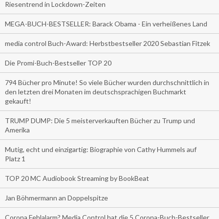
Riesentrend in Lockdown-Zeiten
MEGA-BUCH-BESTSELLER: Barack Obama - Ein verheißenes Land
media control Buch-Award: Herbstbestseller 2020 Sebastian Fitzek
Die Promi-Buch-Bestseller TOP 20
794 Bücher pro Minute! So viele Bücher wurden durchschnittlich in
den letzten drei Monaten im deutschsprachigen Buchmarkt
gekauft!
TRUMP DUMP: Die 5 meisterverkauften Bücher zu Trump und
Amerika
Mutig, echt und einzigartig: Biographie von Cathy Hummels auf
Platz 1
TOP 20 MC Audiobook Streaming by BookBeat
Jan Böhmermann an Doppelspitze
Corona Fehlalarm? Media Control hat die 5 Corona-Buch-Bestseller