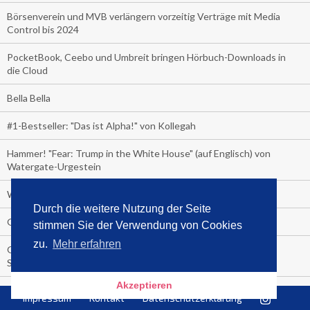
Börsenverein und MVB verlängern vorzeitig Verträge mit Media
Control bis 2024
PocketBook, Ceebo und Umbreit bringen Hörbuch-Downloads in
die Cloud
Bella Bella
#1-Bestseller: "Das ist Alpha!" von Kollegah
Hammer! "Fear: Trump in the White House" (auf Englisch) von
Watergate-Urgestein
Wie alt sind die TV-Zuschauer
Durch die weitere Nutzung der Seite
Geisterfahrer auf Überholspur
stimmen Sie der Verwendung von Cookies
zu.
Mehr erfahren
Gegen Einsamkeit: Single-Haushalte schauen täglich fast 6
Stunden TV
Akzeptieren
TV-Quote:
Impressum
Kontakt
Datenschutzerklärung