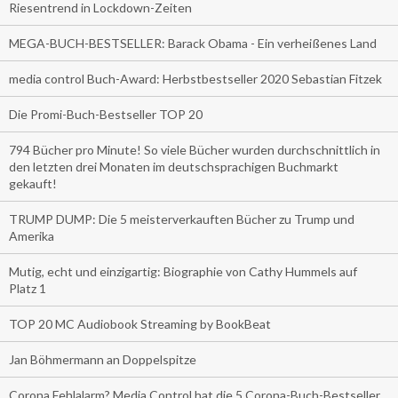
Riesentrend in Lockdown-Zeiten
MEGA-BUCH-BESTSELLER: Barack Obama - Ein verheißenes Land
media control Buch-Award: Herbstbestseller 2020 Sebastian Fitzek
Die Promi-Buch-Bestseller TOP 20
794 Bücher pro Minute! So viele Bücher wurden durchschnittlich in
den letzten drei Monaten im deutschsprachigen Buchmarkt
gekauft!
TRUMP DUMP: Die 5 meisterverkauften Bücher zu Trump und
Amerika
Mutig, echt und einzigartig: Biographie von Cathy Hummels auf
Platz 1
TOP 20 MC Audiobook Streaming by BookBeat
Jan Böhmermann an Doppelspitze
Corona Fehlalarm? Media Control hat die 5 Corona-Buch-Bestseller