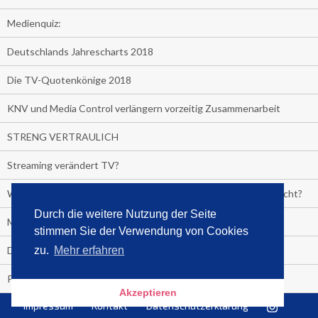
Medienquiz:
Deutschlands Jahrescharts 2018
Die TV-Quotenkönige 2018
KNV und Media Control verlängern vorzeitig Zusammenarbeit
STRENG VERTRAULICH
Streaming verändert TV?
Welcher TV-Sender hat seine Marktanteile seit 2013 vervierfacht?
Durch die weitere Nutzung der Seite
Michelle for President!
stimmen Sie der Verwendung von Cookies
Das gruseligste Buch aller Zeiten
zu.
Mehr erfahren
Promi-Biografien
Akzeptieren
Impressum
Kontakt
Datenschutzerklärung
Kerkeling erhält Spitzenfeder für meistverkauftes Buch