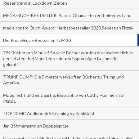
Riesentrend in Lockdown-Zeiten
MEGA-BUCH-BESTSELLER: Barack Obama - Ein verheißenes Land
media control Buch-Award: Herbstbestseller 2020 Sebastian Fitzek
Die Promi-Buch-Bestseller TOP 20
794 Bücher pro Minute! So viele Bücher wurden durchschnittlich in
den letzten drei Monaten im deutschsprachigen Buchmarkt
gekauft!
TRUMP DUMP: Die 5 meisterverkauften Bücher zu Trump und
Amerika
Mutig, echt und einzigartig: Biographie von Cathy Hummels auf
Platz 1
TOP 20 MC Audiobook Streaming by BookBeat
Jan Böhmermann an Doppelspitze
Corona Fehlalarm? Media Control hat die 5 Corona-Buch-Bestseller