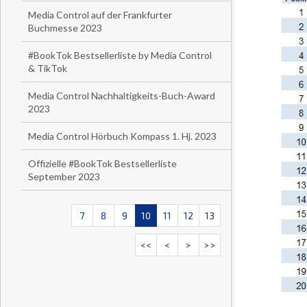
Media Control auf der Frankfurter
Buchmesse 2023
#BookTok Bestsellerliste by Media Control
& TikTok
Media Control Nachhaltigkeits-Buch-Award
2023
Media Control Hörbuch Kompass 1. Hj. 2023
Offizielle #BookTok Bestsellerliste
September 2023
7
8
9
10
11
12
13
<<
<
>
>>