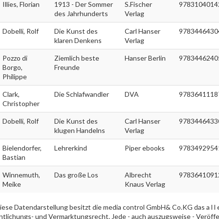
Illies, Florian
1913 - Der Sommer
S.Fischer
9783104014
des Jahrhunderts
Verlag
Dobelli, Rolf
Die Kunst des
Carl Hanser
9783446430
klaren Denkens
Verlag
Pozzo di
Ziemlich beste
Hanser Berlin
9783446240
Borgo,
Freunde
Philippe
Clark,
Die Schlafwandler
DVA
9783641118
Christopher
Dobelli, Rolf
Die Kunst des
Carl Hanser
9783446433
klugen Handelns
Verlag
Bielendorfer,
Lehrerkind
Piper ebooks
9783492954
Bastian
Winnemuth,
Das große Los
Albrecht
9783641091
Meike
Knaus Verlag
iese Datendarstellung besitzt die media control GmbH& Co.KG das a l l e i
ntlichungs- und Vermarktungsrecht. Jede - auch auszugsweise - Veröff