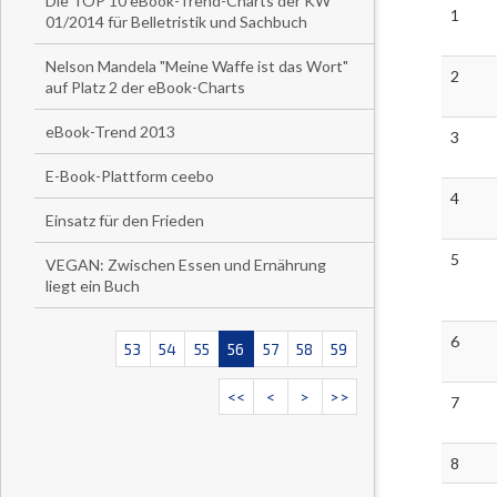
Die TOP 10 eBook-Trend-Charts der KW
1
01/2014 für Belletristik und Sachbuch
Nelson Mandela "Meine Waffe ist das Wort"
2
auf Platz 2 der eBook-Charts
eBook-Trend 2013
3
E-Book-Plattform ceebo
4
Einsatz für den Frieden
5
VEGAN: Zwischen Essen und Ernährung
liegt ein Buch
6
53
54
55
56
57
58
59
<<
<
>
>>
7
8