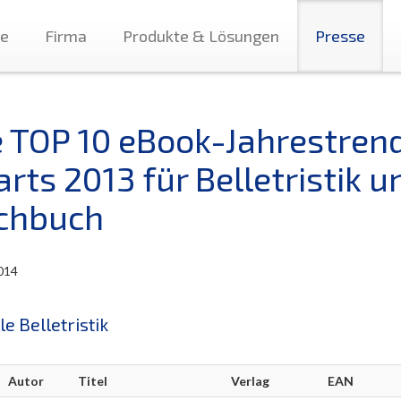
te
Firma
Produkte & Lösungen
Presse
e TOP 10 eBook-Jahrestren
rts 2013 für Belletristik u
chbuch
014
le Belletristik
Autor
Titel
Verlag
EAN