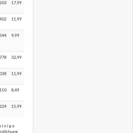
203
17,99
402
11,99
544
9,99
778
32,99
038
11,99
150
8,49
224
15,99
 n i g e
entlichung