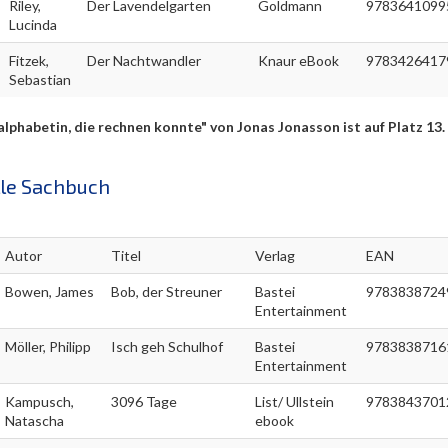
Riley,
Der Lavendelgarten
Goldmann
9783641099
Lucinda
Fitzek,
Der Nachtwandler
Knaur eBook
9783426417
Sebastian
alphabetin, die rechnen konnte" von Jonas Jonasson ist auf Platz 13.
le Sachbuch
Autor
Titel
Verlag
EAN
Bowen, James
Bob, der Streuner
Bastei
9783838724
Entertainment
Möller, Philipp
Isch geh Schulhof
Bastei
9783838716
Entertainment
Kampusch,
3096 Tage
List/ Ullstein
9783843701
Natascha
ebook