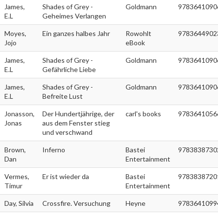
James,
Shades of Grey -
Goldmann
9783641090
E.L
Geheimes Verlangen
Moyes,
Ein ganzes halbes Jahr
Rowohlt
9783644902
Jojo
eBook
James,
Shades of Grey -
Goldmann
9783641090
E.L
Gefährliche Liebe
James,
Shades of Grey -
Goldmann
9783641090
E.L
Befreite Lust
Jonasson,
Der Hundertjährige, der
carl's books
9783641056
Jonas
aus dem Fenster stieg
und verschwand
Brown,
Inferno
Bastei
9783838730
Dan
Entertainment
Vermes,
Er ist wieder da
Bastei
9783838720
Timur
Entertainment
Day, Silvia
Crossfire. Versuchung
Heyne
9783641099