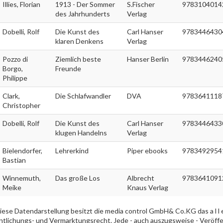
Illies, Florian
1913 - Der Sommer
S.Fischer
9783104014
des Jahrhunderts
Verlag
Dobelli, Rolf
Die Kunst des
Carl Hanser
9783446430
klaren Denkens
Verlag
Pozzo di
Ziemlich beste
Hanser Berlin
9783446240
Borgo,
Freunde
Philippe
Clark,
Die Schlafwandler
DVA
9783641118
Christopher
Dobelli, Rolf
Die Kunst des
Carl Hanser
9783446433
klugen Handelns
Verlag
Bielendorfer,
Lehrerkind
Piper ebooks
9783492954
Bastian
Winnemuth,
Das große Los
Albrecht
9783641091
Meike
Knaus Verlag
iese Datendarstellung besitzt die media control GmbH& Co.KG das a l l e i
ntlichungs- und Vermarktungsrecht. Jede - auch auszugsweise - Veröff