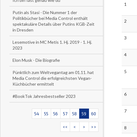
Ich bin fast genau wie du
1
Putin als Stasi - Die Nummer 1 der
Politikbücher bei Media Control enthält
2
spektakuläre Details über Putins KGB-Zeit
in Dresden
3
Lesemotive in MC Metis 1. Hj. 2019 - 1. Hj.
2023
4
Elon Musk - Die Biografie
5
Pünktlich zum Weltvegantag am 01.11. hat
Media Control die erfolgreichsten Vegan-
Küchbücher ermittelt
6
#BookTok Jahresbestseller 2023
7
54
55
56
57
58
59
60
<<
<
>
>>
8