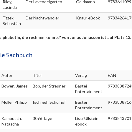
Riley,
Der Lavendelgarten
Goldmann
9783641099
Lucinda
Fitzek,
Der Nachtwandler
Knaur eBook
9783426417
Sebastian
alphabetin, die rechnen konnte" von Jonas Jonasson ist auf Platz 13.
le Sachbuch
Autor
Titel
Verlag
EAN
Bowen, James
Bob, der Streuner
Bastei
9783838724
Entertainment
Möller, Philipp
Isch geh Schulhof
Bastei
9783838716
Entertainment
Kampusch,
3096 Tage
List/ Ullstein
9783843701
Natascha
ebook