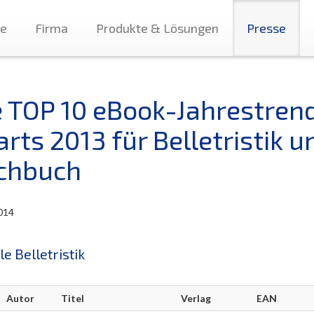
te
Firma
Produkte & Lösungen
Presse
e TOP 10 eBook-Jahrestren
rts 2013 für Belletristik u
chbuch
014
le Belletristik
Autor
Titel
Verlag
EAN