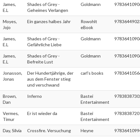
James,
Shades of Grey -
Goldmann
9783641090
E.L
Geheimes Verlangen
Moyes,
Ein ganzes halbes Jahr
Rowohlt
9783644902
Jojo
eBook
James,
Shades of Grey -
Goldmann
9783641090
E.L
Gefährliche Liebe
James,
Shades of Grey -
Goldmann
9783641090
E.L
Befreite Lust
Jonasson,
Der Hundertjährige, der
carl's books
9783641056
Jonas
aus dem Fenster stieg
und verschwand
Brown,
Inferno
Bastei
9783838730
Dan
Entertainment
Vermes,
Er ist wieder da
Bastei
9783838720
Timur
Entertainment
Day, Silvia
Crossfire. Versuchung
Heyne
9783641099