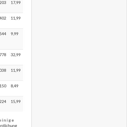
203
17,99
402
11,99
544
9,99
778
32,99
038
11,99
150
8,49
224
15,99
 n i g e
entlichung