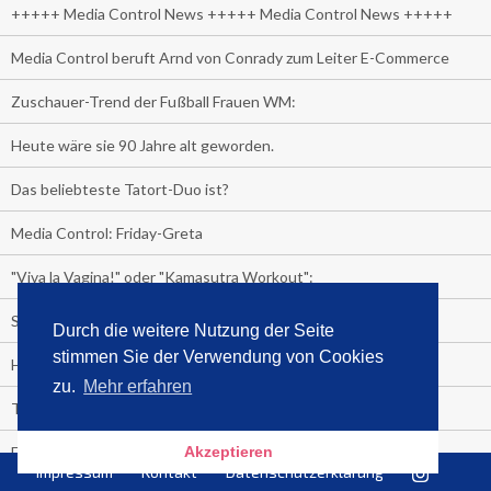
+++++ Media Control News +++++ Media Control News +++++
Media Control beruft Arnd von Conrady zum Leiter E-Commerce
Zuschauer-Trend der Fußball Frauen WM:
Heute wäre sie 90 Jahre alt geworden.
Das beliebteste Tatort-Duo ist?
Media Control: Friday-Greta
"Viva la Vagina!" oder "Kamasutra Workout":
Senna Gammour erhält Spitzenfeder für meistverkauftes Buch
Durch die weitere Nutzung der Seite
stimmen Sie der Verwendung von Cookies
Heute ist Welttag des Buches!
zu.
Mehr erfahren
TV-Marktanteile auf einen Blick
Fußball TV-Quoten:
Akzeptieren
Impressum
Kontakt
Datenschutzerklärung