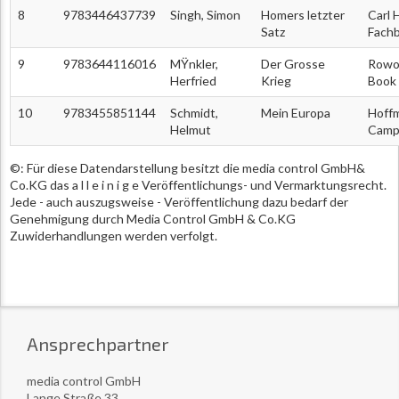
8
9783446437739
Singh, Simon
Homers letzter
Carl 
Satz
Fachb
9
9783644116016
MŸnkler,
Der Grosse
Rowoh
Herfried
Krieg
Book
10
9783455851144
Schmidt,
Mein Europa
Hoff
Helmut
Camp
©: Für diese Datendarstellung besitzt die media control GmbH&
Co.KG das a l l e i n i g e Veröffentlichungs- und Vermarktungsrecht.
Jede - auch auszugsweise - Veröffentlichung dazu bedarf der
Genehmigung durch Media Control GmbH & Co.KG
Zuwiderhandlungen werden verfolgt.
Ansprechpartner
media control GmbH
Lange Straße 33