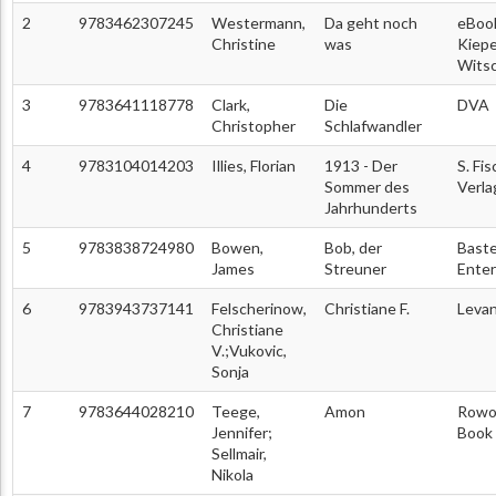
2
9783462307245
Westermann,
Da geht noch
eBoo
Christine
was
Kiep
Wits
3
9783641118778
Clark,
Die
DVA
Christopher
Schlafwandler
4
9783104014203
Illies, Florian
1913 - Der
S. Fi
Sommer des
Verla
Jahrhunderts
5
9783838724980
Bowen,
Bob, der
Baste
James
Streuner
Ente
6
9783943737141
Felscherinow,
Christiane F.
Levan
Christiane
V.;Vukovic,
Sonja
7
9783644028210
Teege,
Amon
Rowoh
Jennifer;
Book
Sellmair,
Nikola