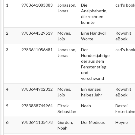
1
9783641083083
Jonasson,
Die
carl's boo
Jonas
Analphabetin,
die rechnen
konnte
2
9783644529519
Moyes,
Eine Handvoll
Rowohlt
Jojo
Worte
eBook
3
9783641056681
Jonasson,
Der
carl's boo
Jonas
Hundertjährige,
der aus dem
Fenster stieg
und
verschwand
4
9783644902312
Moyes,
Ein ganzes
Rowohlt
Jojo
halbes Jahr
eBook
5
9783838744964
Fitzek,
Noah
Bastei
Sebastian
Entertain
6
9783641135478
Gordon,
Der Medicus
Heyne
Noah