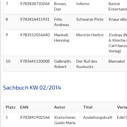
7
9783838730264
Brown,
Inferno
Bastei
Dan
Entertain
8
9783426415931
Föhr,
Schwarze Piste
Knaur eB
Andreas
9
9783552056640
Mankell,
Mord im Herbst
Zsolnay (
Henning
& Kimche 
Carl Hans
Verlag)
10
9783641130008
Galbraith,
Der Ruf des
Blanvalet
Robert
Kuckucks
Sachbuch KW 02/2014
Platz
EAN
Autor
Titel
Verl
1
9783841902566
Kretschmer,
Anziehungskraft
Edel
Guido Maria