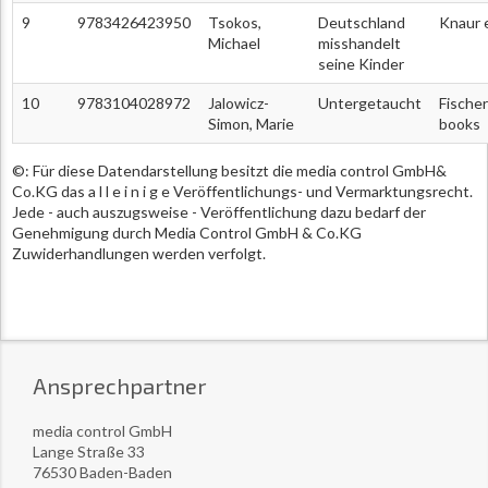
9
9783426423950
Tsokos,
Deutschland
Knaur 
Michael
misshandelt
seine Kinder
10
9783104028972
Jalowicz-
Untergetaucht
Fischer
Simon, Marie
books
©: Für diese Datendarstellung besitzt die media control GmbH&
Co.KG das a l l e i n i g e Veröffentlichungs- und Vermarktungsrecht.
Jede - auch auszugsweise - Veröffentlichung dazu bedarf der
Genehmigung durch Media Control GmbH & Co.KG
Zuwiderhandlungen werden verfolgt.
Ansprechpartner
media control GmbH
Lange Straße 33
76530 Baden-Baden