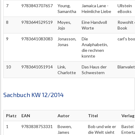
7
9783843707657
Young,
Jamaica Lane -
Ullstein
Samantha
Heimliche Liebe
eBooks
8
9783644529519
Moyes,
Eine Handvoll
Rowohlt 
Jojo
Worte
Book
9
9783641083083
Jonasson,
Die
carl's bo
Jonas
Analphabetin,
die rechnen
konnte
10
9783641051914
Link,
Das Haus der
Blanvalet
Charlotte
Schwestern
Sachbuch KW 12/2014
Platz
EAN
Autor
Titel
Verlag
1
9783838753331
Bowen,
Bob und wie er
Bastei
James
die Welt sieht
Entert