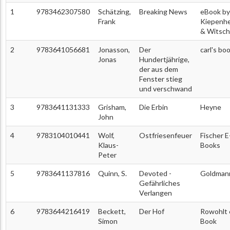
1
9783462307580
Schätzing,
Breaking News
eBook by
Frank
Kiepenh
& Witsch
2
9783641056681
Jonasson,
Der
carl's bo
Jonas
Hundertjährige,
der aus dem
Fenster stieg
und verschwand
3
9783641131333
Grisham,
Die Erbin
Heyne
John
4
9783104010441
Wolf,
Ostfriesenfeuer
Fischer E
Klaus-
Books
Peter
5
9783641137816
Quinn, S.
Devoted -
Goldman
Gefährliches
Verlangen
6
9783644216419
Beckett,
Der Hof
Rowohlt 
Simon
Book