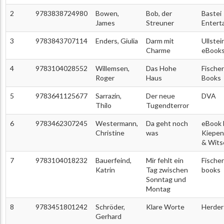
2
9783838724980
Bowen,
Bob, der
Bastei
James
Streuner
Entert
3
9783843707114
Enders, Giulia
Darm mit
Ullstei
Charme
eBook
4
9783104028552
Willemsen,
Das Hohe
Fischer
Roger
Haus
Books
5
9783641125677
Sarrazin,
Der neue
DVA
Thilo
Tugendterror
6
9783462307245
Westermann,
Da geht noch
eBook 
Christine
was
Kiepen
& Wits
7
9783104018232
Bauerfeind,
Mir fehlt ein
Fischer
Katrin
Tag zwischen
books
Sonntag und
Montag
8
9783451801242
Schröder,
Klare Worte
Herder
Gerhard