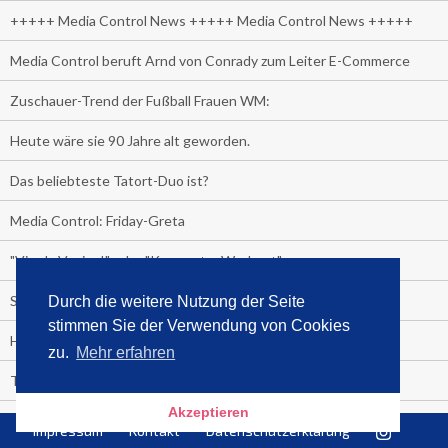
+++++ Media Control News +++++ Media Control News +++++
Media Control beruft Arnd von Conrady zum Leiter E-Commerce
Zuschauer-Trend der Fußball Frauen WM:
Heute wäre sie 90 Jahre alt geworden.
Das beliebteste Tatort-Duo ist?
Media Control: Friday-Greta
"Viva la Vagina!" oder "Kamasutra Workout":
Senna Gammour erhält Spitzenfeder für meistverkauftes Buch
Durch die weitere Nutzung der Seite
stimmen Sie der Verwendung von Cookies
Heute ist Welttag des Buches!
zu.
Mehr erfahren
TV-Marktanteile auf einen Blick
Akzeptieren
Fußball TV-Quoten:
Impressum
Kontakt
Datenschutzerklärung