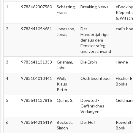
1
9783462307580
Schätzing,
Breaking News
eBook by
Frank
Kiepenh
& Witsch
2
9783641056681
Jonasson,
Der
carl's bo
Jonas
Hundertjährige,
der aus dem
Fenster stieg
und verschwand
3
9783641131333
Grisham,
Die Erbin
Heyne
John
4
9783104010441
Wolf,
Ostfriesenfeuer
Fischer E
Klaus-
Books
Peter
5
9783641137816
Quinn, S.
Devoted -
Goldman
Gefährliches
Verlangen
6
9783644216419
Beckett,
Der Hof
Rowohlt 
Simon
Book