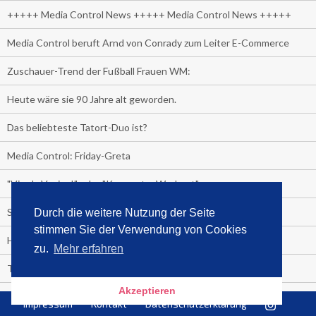
+++++ Media Control News +++++ Media Control News +++++
Media Control beruft Arnd von Conrady zum Leiter E-Commerce
Zuschauer-Trend der Fußball Frauen WM:
Heute wäre sie 90 Jahre alt geworden.
Das beliebteste Tatort-Duo ist?
Media Control: Friday-Greta
"Viva la Vagina!" oder "Kamasutra Workout":
Senna Gammour erhält Spitzenfeder für meistverkauftes Buch
Durch die weitere Nutzung der Seite
stimmen Sie der Verwendung von Cookies
Heute ist Welttag des Buches!
zu.
Mehr erfahren
TV-Marktanteile auf einen Blick
Akzeptieren
Fußball TV-Quoten:
Impressum
Kontakt
Datenschutzerklärung