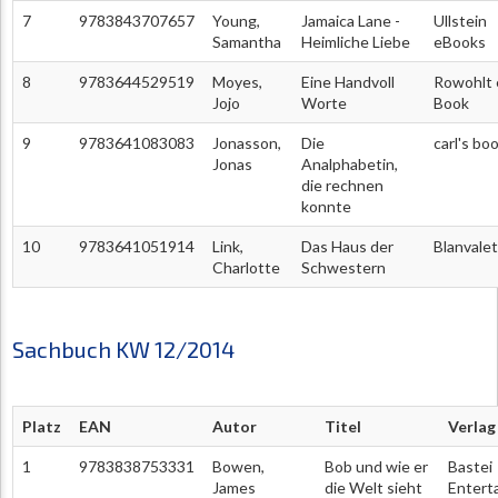
7
9783843707657
Young,
Jamaica Lane -
Ullstein
Samantha
Heimliche Liebe
eBooks
8
9783644529519
Moyes,
Eine Handvoll
Rowohlt 
Jojo
Worte
Book
9
9783641083083
Jonasson,
Die
carl's bo
Jonas
Analphabetin,
die rechnen
konnte
10
9783641051914
Link,
Das Haus der
Blanvalet
Charlotte
Schwestern
Sachbuch KW 12/2014
Platz
EAN
Autor
Titel
Verlag
1
9783838753331
Bowen,
Bob und wie er
Bastei
James
die Welt sieht
Entert