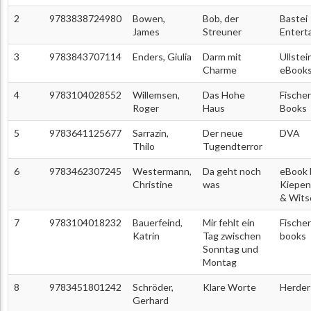
2
9783838724980
Bowen,
Bob, der
Bastei
James
Streuner
Entert
3
9783843707114
Enders, Giulia
Darm mit
Ullstei
Charme
eBook
4
9783104028552
Willemsen,
Das Hohe
Fischer
Roger
Haus
Books
5
9783641125677
Sarrazin,
Der neue
DVA
Thilo
Tugendterror
6
9783462307245
Westermann,
Da geht noch
eBook 
Christine
was
Kiepen
& Wits
7
9783104018232
Bauerfeind,
Mir fehlt ein
Fischer
Katrin
Tag zwischen
books
Sonntag und
Montag
8
9783451801242
Schröder,
Klare Worte
Herder
Gerhard