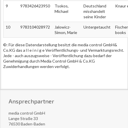
9
9783426423950
Tsokos,
Deutschland
Knaur 
Michael
misshandelt
seine Kinder
10
9783104028972
Jalowicz-
Untergetaucht
Fischer
Simon, Marie
books
©: Für diese Datendarstellung besitzt die media control GmbH&
Co.KG das a l l e i n i g e Veröffentlichungs- und Vermarktungsrecht.
Jede - auch auszugsweise - Veröffentlichung dazu bedarf der
Genehmigung durch Media Control GmbH & Co.KG
Zuwiderhandlungen werden verfolgt.
Ansprechpartner
media control GmbH
Lange Straße 33
76530 Baden-Baden