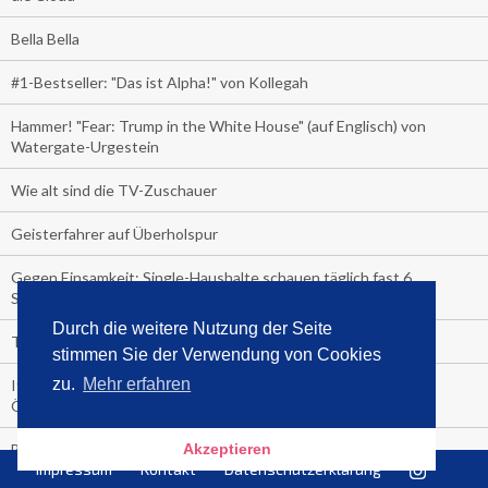
Bella Bella
#1-Bestseller: "Das ist Alpha!" von Kollegah
Hammer! "Fear: Trump in the White House" (auf Englisch) von
Watergate-Urgestein
Wie alt sind die TV-Zuschauer
Geisterfahrer auf Überholspur
Gegen Einsamkeit: Single-Haushalte schauen täglich fast 6
Stunden TV
Durch die weitere Nutzung der Seite
TV-Quote:
stimmen Sie der Verwendung von Cookies
zu.
Mehr erfahren
Italienisches Kochbuch schießt auf Nummer 1 in Deutschland,
Österreich und Schweiz
Blick in die Garage der TV-Dauerglotzer
Akzeptieren
Impressum
Kontakt
Datenschutzerklärung