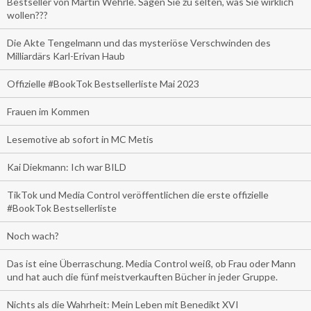
Bestseller von Martin Wehrle. Sagen Sie zu selten, was Sie wirklich
wollen???
Die Akte Tengelmann und das mysteriöse Verschwinden des
Milliardärs Karl-Erivan Haub
Offizielle #BookTok Bestsellerliste Mai 2023
Frauen im Kommen
Lesemotive ab sofort in MC Metis
Kai Diekmann: Ich war BILD
TikTok und Media Control veröffentlichen die erste offizielle
#BookTok Bestsellerliste
Noch wach?
Das ist eine Überraschung. Media Control weiß, ob Frau oder Mann
und hat auch die fünf meistverkauften Bücher in jeder Gruppe.
Nichts als die Wahrheit: Mein Leben mit Benedikt XVI