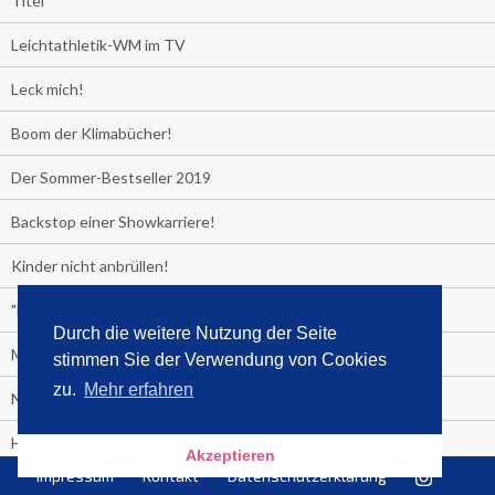
Titel
Leichtathletik-WM im TV
Leck mich!
Boom der Klimabücher!
Der Sommer-Bestseller 2019
Backstop einer Showkarriere!
Kinder nicht anbrüllen!
"Das Leben fickt am härtesten"
Durch die weitere Nutzung der Seite
Media Control exklusiv:
stimmen Sie der Verwendung von Cookies
zu.
Mehr erfahren
Negativzins
Heute ist Tag des Malbuchs
Akzeptieren
Impressum
Kontakt
Datenschutzerklärung
Welches Auto fahren Sie?