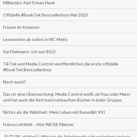
Milliardärs Karl-Erivan Haub
Offizielle #BookTok Bestsellerliste Mai 2023
Frauen im Kommen
Lesemotive ab sofort in MC Metis
Kai Diekmann: Ich war BILD
TikTok und Media Control veröffentlichen die erste offizielle
#BookTok Bestsellerliste
Noch wach?
Das ist eine Überraschung. Media Control weiß, ob Frau oder Mann
und hat auch die fünf meistverkauften Bücher in jeder Gruppe.
Nichts als die Wahrheit: Mein Leben mit Benedikt XVI
Franca Lehfeldt - Alte WEISE Männer
„FUTURE of Work”: Wie hat die Arbeitswelt sich verändert und wo