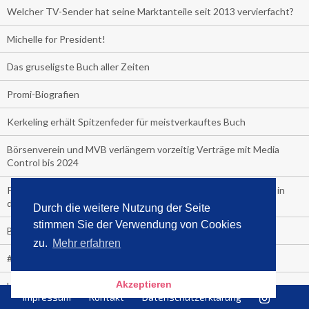
Welcher TV-Sender hat seine Marktanteile seit 2013 vervierfacht?
Michelle for President!
Das gruseligste Buch aller Zeiten
Promi-Biografien
Kerkeling erhält Spitzenfeder für meistverkauftes Buch
Börsenverein und MVB verlängern vorzeitig Verträge mit Media
Control bis 2024
PocketBook, Ceebo und Umbreit bringen Hörbuch-Downloads in
die Cloud
Durch die weitere Nutzung der Seite
stimmen Sie der Verwendung von Cookies
Bella Bella
zu.
Mehr erfahren
#1-Bestseller: "Das ist Alpha!" von Kollegah
Akzeptieren
Hammer! "Fear: Trump in the White House" (auf Englisch) von
Impressum
Kontakt
Datenschutzerklärung
Watergate-Urgestein