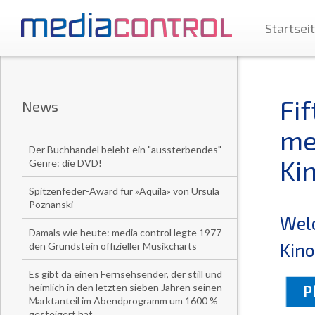
Startsei
Fi
News
me
Der Buchhandel belebt ein "aussterbendes"
Kin
Genre: die DVD!
Spitzenfeder-Award für »Aquila» von Ursula
Poznanski
Welc
Damals wie heute: media control legte 1977
Kino
den Grundstein offizieller Musikcharts
Es gibt da einen Fernsehsender, der still und
heimlich in den letzten sieben Jahren seinen
Marktanteil im Abendprogramm um 1600 %
gesteigert hat