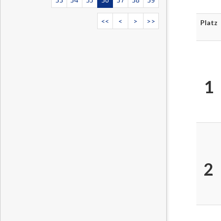
<<
<
>
>>
Platz
1
2