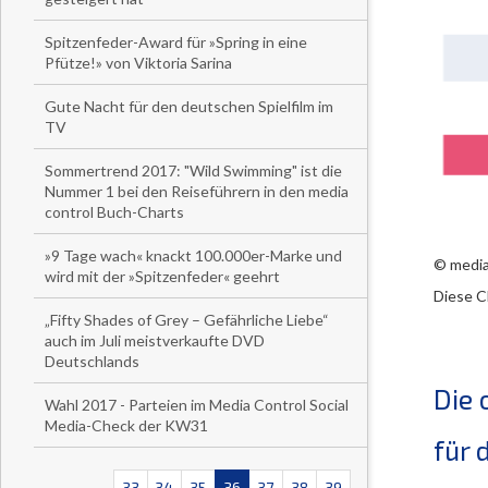
Spitzenfeder-Award für »Spring in eine
Pfütze!» von Viktoria Sarina
Gute Nacht für den deutschen Spielfilm im
TV
Sommertrend 2017: "Wild Swimming" ist die
Nummer 1 bei den Reiseführern in den media
control Buch-Charts
»9 Tage wach« knackt 100.000er-Marke und
© media
wird mit der »Spitzenfeder« geehrt
Diese C
„Fifty Shades of Grey – Gefährliche Liebe“
auch im Juli meistverkaufte DVD
Deutschlands
Die 
Wahl 2017 - Parteien im Media Control Social
Media-Check der KW31
für 
33
34
35
36
37
38
39