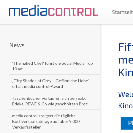
Startsei
Fi
News
me
'The naked Chef' führt die Social Media Top
Kin
10 an:
„Fifty Shades of Grey – Gefährliche Liebe“
erhält media control-Award
Welc
Taschenbücher verkaufen sich bei real,-,
Kino
Edeka, REWE & Co wie geschnitten Brot:
media control steigert die tägliche
Buchverkaufsabfrage auf über 9.000
Verkaufsstellen