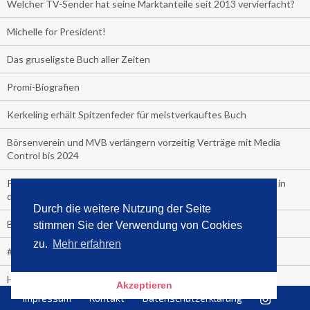
Welcher TV-Sender hat seine Marktanteile seit 2013 vervierfacht?
Michelle for President!
Das gruseligste Buch aller Zeiten
Promi-Biografien
Kerkeling erhält Spitzenfeder für meistverkauftes Buch
Börsenverein und MVB verlängern vorzeitig Verträge mit Media
Control bis 2024
PocketBook, Ceebo und Umbreit bringen Hörbuch-Downloads in
die Cloud
Durch die weitere Nutzung der Seite
Bella Bella
stimmen Sie der Verwendung von Cookies
zu.
Mehr erfahren
#1-Bestseller: "Das ist Alpha!" von Kollegah
Hammer! "Fear: Trump in the White House" (auf Englisch) von
Akzeptieren
Watergate-Urgestein
Impressum
Kontakt
Datenschutzerklärung