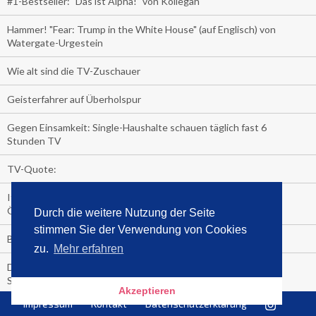
#1-Bestseller: "Das ist Alpha!" von Kollegah
Hammer! "Fear: Trump in the White House" (auf Englisch) von
Watergate-Urgestein
Wie alt sind die TV-Zuschauer
Geisterfahrer auf Überholspur
Gegen Einsamkeit: Single-Haushalte schauen täglich fast 6
Stunden TV
TV-Quote:
Italienisches Kochbuch schießt auf Nummer 1 in Deutschland,
Österreich und Schweiz
Durch die weitere Nutzung der Seite
stimmen Sie der Verwendung von Cookies
Blick in die Garage der TV-Dauerglotzer
zu.
Mehr erfahren
Die Deutschen investieren, während die Österreicher und
Schweizer noch nachdenken, wie sie reich werden.
Akzeptieren
Impressum
Kontakt
Datenschutzerklärung
Meistverkaufte Blu-ray im zweiten Quartal – Doppelspitze für