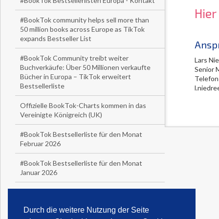
#BookTok Bestsellerlisten Europa - Kontakt
Hier
#BookTok community helps sell more than
50 million books across Europe as TikTok
expands Bestseller List
Ansp
#BookTok Community treibt weiter
Lars Ni
Buchverkäufe: Über 50 Millionen verkaufte
Senior 
Bücher in Europa – TikTok erweitert
Telefon
Bestsellerliste
l.niedr
Offizielle BookTok-Charts kommen in das
Vereinigte Königreich (UK)
#BookTok Bestsellerliste für den Monat
Februar 2026
#BookTok Bestsellerliste für den Monat
Januar 2026
1
2
3
4
5
6
7
Durch die weitere Nutzung der Seite