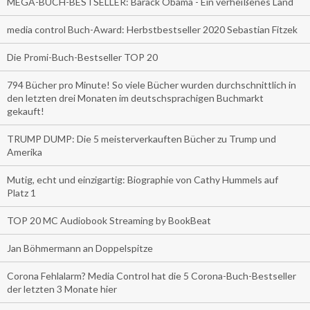
MEGA-BUCH-BESTSELLER: Barack Obama - Ein verheißenes Land
media control Buch-Award: Herbstbestseller 2020 Sebastian Fitzek
Die Promi-Buch-Bestseller TOP 20
794 Bücher pro Minute! So viele Bücher wurden durchschnittlich in
den letzten drei Monaten im deutschsprachigen Buchmarkt
gekauft!
TRUMP DUMP: Die 5 meisterverkauften Bücher zu Trump und
Amerika
Mutig, echt und einzigartig: Biographie von Cathy Hummels auf
Platz 1
TOP 20 MC Audiobook Streaming by BookBeat
Jan Böhmermann an Doppelspitze
Corona Fehlalarm? Media Control hat die 5 Corona-Buch-Bestseller
der letzten 3 Monate hier