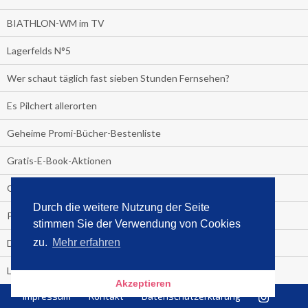
BIATHLON-WM im TV
Lagerfelds N°5
Wer schaut täglich fast sieben Stunden Fernsehen?
Es Pilchert allerorten
Geheime Promi-Bücher-Bestenliste
Gratis-E-Book-Aktionen
Gefahr fürs Dschungelcamp!
Durch die weitere Nutzung der Seite
PRESSEMITTEILUNG
stimmen Sie der Verwendung von Cookies
zu.
Mehr erfahren
Deutschland im Handball-Fieber
Libri und Media Control verlängern Vertrag langfristig
Akzeptieren
Impressum
Kontakt
Datenschutzerklärung
Medienquiz: