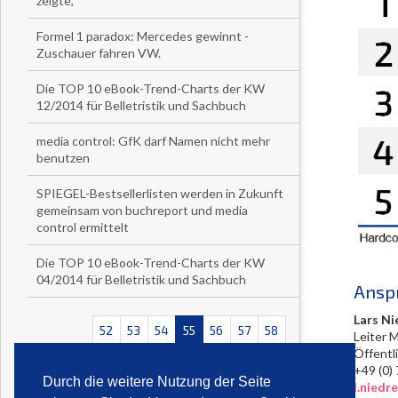
zeigte,
Formel 1 paradox: Mercedes gewinnt -
Zuschauer fahren VW.
Die TOP 10 eBook-Trend-Charts der KW
12/2014 für Belletristik und Sachbuch
media control: GfK darf Namen nicht mehr
benutzen
SPIEGEL-Bestsellerlisten werden in Zukunft
gemeinsam von buchreport und media
control ermittelt
Die TOP 10 eBook-Trend-Charts der KW
04/2014 für Belletristik und Sachbuch
Ansp
Lars Ni
52
53
54
55
56
57
58
Leiter 
Öffentl
<<
<
>
>>
+49 (
Durch die weitere Nutzung der Seite
l.nied