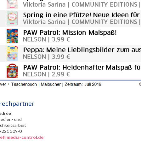
rechpartner
edrée
Medien- und
ichkeitsarbeit
0) 7221 309-0
ree@media-control.de