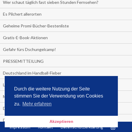
Wer schaut täglich fast sieben Stunden Fernsehen?
Es Pilchert allerorten
Geheime Promi-Bücher-Bestenliste
Gratis-E-Book-Aktionen
Gefahr fürs Dschungelcamp!
PRESSEMITTEILUNG
Deutschland im Handball-Fieber
Libri und Media Control verlängern Vertrag langfristig
Durch die weitere Nutzung der Seite
stimmen Sie der Verwendung von Cookies
Medienquiz:
zu.
Mehr erfahren
Deutschlands Jahrescharts 2018
Die TV-Quotenkönige 2018
Akzeptieren
Impressum
Kontakt
Datenschutzerklärung
KNV und Media Control verlängern vorzeitig Zusammenarbeit