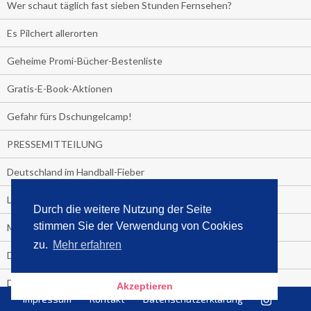
Wer schaut täglich fast sieben Stunden Fernsehen?
Es Pilchert allerorten
Geheime Promi-Bücher-Bestenliste
Gratis-E-Book-Aktionen
Gefahr fürs Dschungelcamp!
PRESSEMITTEILUNG
Deutschland im Handball-Fieber
Libri und Media Control verlängern Vertrag langfristig
Durch die weitere Nutzung der Seite
stimmen Sie der Verwendung von Cookies
Medienquiz:
zu.
Mehr erfahren
Deutschlands Jahrescharts 2018
Die TV-Quotenkönige 2018
Akzeptieren
Impressum
Kontakt
Datenschutzerklärung
KNV und Media Control verlängern vorzeitig Zusammenarbeit