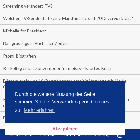
Streaming verändert TV?
Welcher TV-Sender hat seine Marktanteile seit 2013 vervierfacht?
Michelle for President!
Das gruseligste Buch aller Zeiten
Promi-Biografien
Kerkeling erhält Spitzenfeder für meistverkauftes Buch
Börsenverein und MVB verlängern vorzeitig Verträge mit Media
Control bis 2024
Durch die weitere Nutzung der Seite
PocketBook, Ceebo und Umbreit bringen Hörbuch-Downloads in
stimmen Sie der Verwendung von Cookies
die Cloud
zu.
Mehr erfahren
Bella Bella
Akzeptieren
#1-Bestseller: "Das ist Alpha!" von Kollegah
Impressum
Kontakt
Datenschutzerklärung