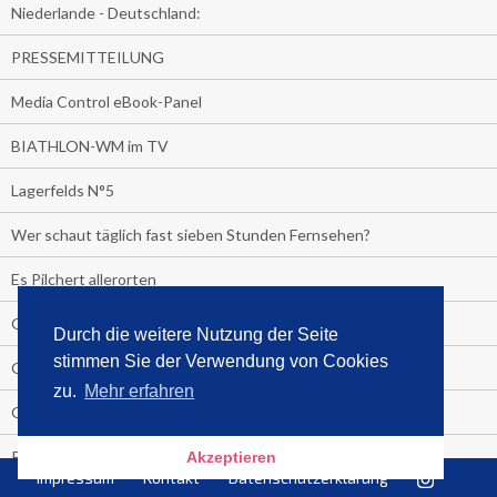
Niederlande - Deutschland:
PRESSEMITTEILUNG
Media Control eBook-Panel
BIATHLON-WM im TV
Lagerfelds N°5
Wer schaut täglich fast sieben Stunden Fernsehen?
Es Pilchert allerorten
Geheime Promi-Bücher-Bestenliste
Durch die weitere Nutzung der Seite
stimmen Sie der Verwendung von Cookies
Gratis-E-Book-Aktionen
zu.
Mehr erfahren
Gefahr fürs Dschungelcamp!
PRESSEMITTEILUNG
Akzeptieren
Impressum
Kontakt
Datenschutzerklärung