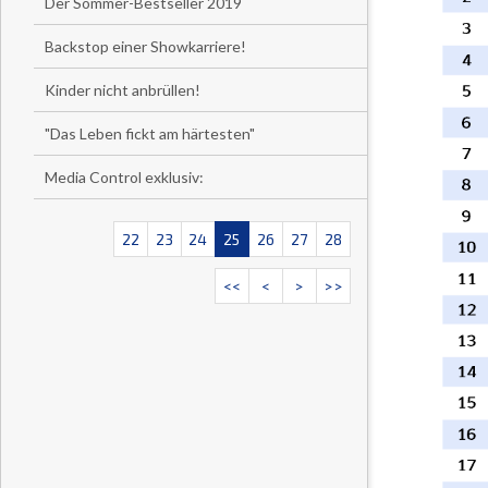
Der Sommer-Bestseller 2019
Backstop einer Showkarriere!
Kinder nicht anbrüllen!
"Das Leben fickt am härtesten"
Media Control exklusiv:
22
23
24
25
26
27
28
<<
<
>
>>