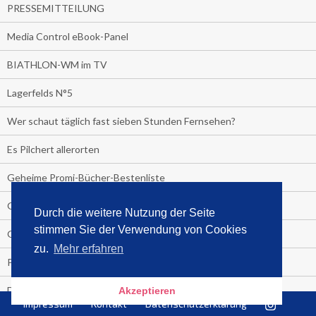
PRESSEMITTEILUNG
Media Control eBook-Panel
BIATHLON-WM im TV
Lagerfelds N°5
Wer schaut täglich fast sieben Stunden Fernsehen?
Es Pilchert allerorten
Geheime Promi-Bücher-Bestenliste
Gratis-E-Book-Aktionen
Durch die weitere Nutzung der Seite
stimmen Sie der Verwendung von Cookies
Gefahr fürs Dschungelcamp!
zu.
Mehr erfahren
PRESSEMITTEILUNG
Deutschland im Handball-Fieber
Akzeptieren
Impressum
Kontakt
Datenschutzerklärung