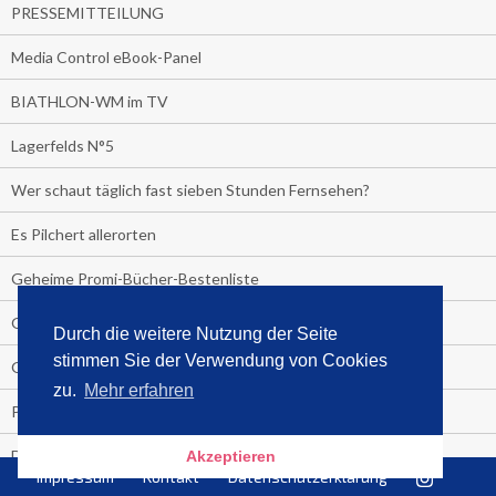
PRESSEMITTEILUNG
Media Control eBook-Panel
BIATHLON-WM im TV
Lagerfelds N°5
Wer schaut täglich fast sieben Stunden Fernsehen?
Es Pilchert allerorten
Geheime Promi-Bücher-Bestenliste
Gratis-E-Book-Aktionen
Durch die weitere Nutzung der Seite
stimmen Sie der Verwendung von Cookies
Gefahr fürs Dschungelcamp!
zu.
Mehr erfahren
PRESSEMITTEILUNG
Deutschland im Handball-Fieber
Akzeptieren
Impressum
Kontakt
Datenschutzerklärung