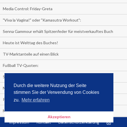
Media Control: Friday-Greta
"Viva la Vagina!" oder "Kamasutra Workout":
Senna Gammour erhält Spitzenfeder für meistverkauftes Buch
Heute ist Welttag des Buches!
TV-Marktanteile auf einen Blick
Fußball TV-Quoten:
Sensationell!
Durch die weitere Nutzung der Seite
Niederlande - Deutschland:
stimmen Sie der Verwendung von Cookies
PRESSEMITTEILUNG
zu.
Mehr erfahren
Media Control eBook-Panel
Akzeptieren
BIATHLON-WM im TV
Impressum
Kontakt
Datenschutzerklärung