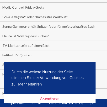
Media Control: Friday-Greta
"Viva la Vagina!" oder "Kamasutra Workout":
Senna Gammour erhält Spitzenfeder für meistverkauftes Buch
Heute ist Welttag des Buches!
TV-Marktanteile auf einen Blick
Fußball TV-Quoten:
Sensationell!
Durch die weitere Nutzung der Seite
Niederlande - Deutschland:
stimmen Sie der Verwendung von Cookies
PRESSEMITTEILUNG
zu.
Mehr erfahren
Media Control eBook-Panel
Akzeptieren
BIATHLON-WM im TV
Impressum
Kontakt
Datenschutzerklärung