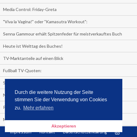
Media Control: Friday-Greta
"Viva la Vagina!" oder "Kamasutra Workout":
Senna Gammour erhält Spitzenfeder für meistverkauftes Buch
Heute ist Welttag des Buches!
TV-Marktanteile auf einen Blick
Fußball TV-Quoten:
Sensationell!
Durch die weitere Nutzung der Seite
Niederlande - Deutschland:
stimmen Sie der Verwendung von Cookies
PRESSEMITTEILUNG
zu.
Mehr erfahren
Media Control eBook-Panel
Akzeptieren
BIATHLON-WM im TV
Impressum
Kontakt
Datenschutzerklärung