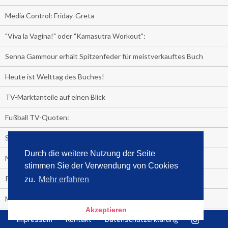
Media Control: Friday-Greta
"Viva la Vagina!" oder "Kamasutra Workout":
Senna Gammour erhält Spitzenfeder für meistverkauftes Buch
Heute ist Welttag des Buches!
TV-Marktanteile auf einen Blick
Fußball TV-Quoten:
Sensationell!
Durch die weitere Nutzung der Seite
Niederlande - Deutschland:
stimmen Sie der Verwendung von Cookies
PRESSEMITTEILUNG
zu.
Mehr erfahren
Media Control eBook-Panel
Akzeptieren
BIATHLON-WM im TV
Impressum
Kontakt
Datenschutzerklärung